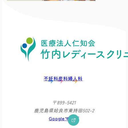
不妊科
産科
婦人科
〒899-5421
鹿児島県姶良市東持田502-2
Googleマップ