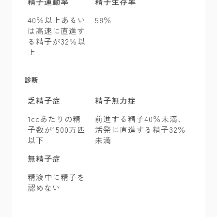
精子運動率
精子生存率
40％以上あるい
58％
は高速に直進す
る精子が32％以
上
診断
乏精子症
精子無力症
1ccあたりの精
前進する精子40％未満、
子数が1500万匹
活発に直進する精子32％
以下
未満
無精子症
精液中に精子を
認めない