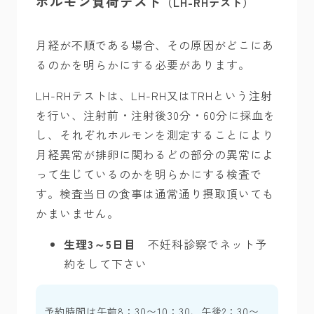
ホルモン負荷テスト
（LH-RHテスト）
月経が不順である場合、その原因がどこにあ
るのかを明らかにする必要があります。
LH-RHテストは、LH-RH又はTRHという注射
を行い、注射前・注射後30分・60分に採血を
し、それぞれホルモンを測定することにより
月経異常が排卵に関わるどの部分の異常によ
って生じているのかを明らかにする検査で
す。検査当日の食事は通常通り摂取頂いても
かまいません。
生理3～5日目
不妊科診察でネット予
約をして下さい
予約時間は午前8：30〜10：30、午後2：30〜