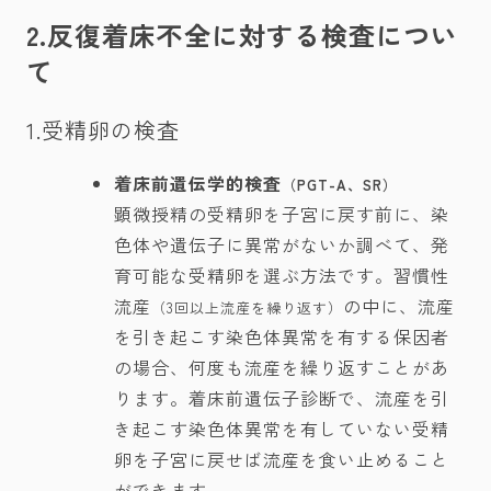
2.反復着床不全に対する検査につい
て
1.受精卵の検査
着床前遺伝学的検査
（PGT-A、SR）
顕微授精の受精卵を子宮に戻す前に、染
色体や遺伝子に異常がないか調べて、発
育可能な受精卵を選ぶ方法です。習慣性
流産
の中に、流産
（3回以上流産を繰り返す）
を引き起こす染色体異常を有する保因者
の場合、何度も流産を繰り返すことがあ
ります。着床前遺伝子診断で、流産を引
き起こす染色体異常を有していない受精
卵を子宮に戻せば流産を食い止めること
ができます。