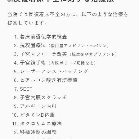
当院では反復着床不全の方に、以下のような治療を
提案しています。
着床前遺伝学的検査
抗凝固療法
（低用量アスピリン・ヘパリン）
子宮内フローラ改善
（抗生剤やサプリメント）
子宮鏡手術
（内膜ポリープ切除など）
レーザーアシストハッチング
ヒアルロン酸含有培養液
SEET
子宮内膜スクラッチ
アルギニン内服
ビタミンD内服
タクロリムス療法
移植時期の調整