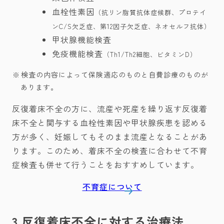
血栓性素因
（抗リン脂質抗体症候群、プロテイ
ンC/S欠乏症、第12因子欠乏症、ネオセルフ抗体）
甲状腺機能検査
免疫機能検査
（Th1/Th2細胞、ビタミンD）
検査の内容によって保険適応のものと自費診療のものが
あります。
反復着床不全の方に、流産や死産を繰り返す反復着
床不全と関与する血栓性素因や甲状腺疾患を認める
方が多く、妊娠してもそのまま流産となることがあ
ります。このため、着床不全の検査に合わせて不育
症検査も併せて行うことをおすすめしています。
不育症について
3.反復着床不全に対する治療法