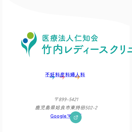
不妊科
産科
婦人科
〒899-5421
鹿児島県姶良市東持田502-2
Googleマップ