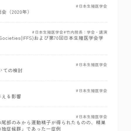
日本生殖医学会
会（2020年）
日本生殖医学会
竹内院長：学会・講演
rtility Societies(IFFS)および第70回日本生殖医学会学
日本生殖医学会
ついての検討
日本生殖医学会
与える影響
日本生殖医学会
の尾部のみから運動精子が得られたものの、精巣
単独症候群」であった一症例