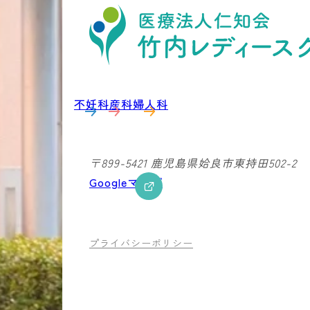
不妊科
産科
婦人科
〒899-5421
鹿児島県姶良市東持田502-2
Googleマップ
プライバシーポリシー