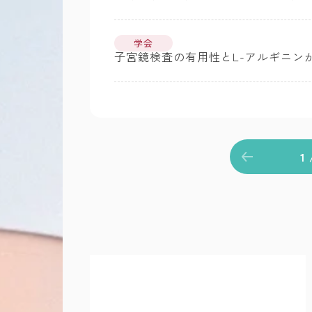
学会
子宮鏡検査の有用性とL-アルギニン
前のページへ
1