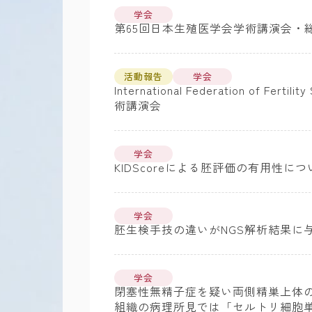
学会
第65回日本生殖医学会学術講演会・総
活動報告
学会
International Federation of Fe
術講演会
学会
KIDScoreによる胚評価の有用性に
学会
胚生検手技の違いがNGS解析結果に
学会
閉塞性無精子症を疑い両側精巣上体
組織の病理所見では「セルトリ細胞