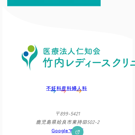
不妊科
産科
婦人科
〒899-5421
鹿児島県姶良市東持田502-2
Googleマップ