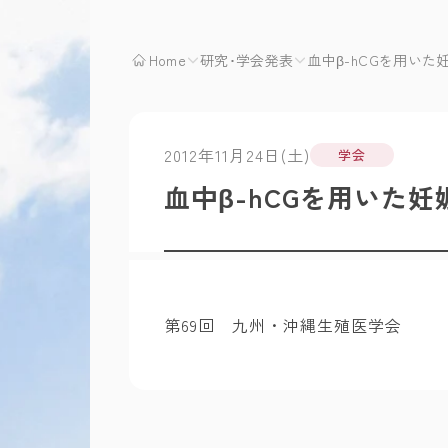
Home
研究･学会発表
血中β-hCGを用い
2012年11月24日(土)
学会
血中β-hCGを用いた
第69回 九州・沖縄生殖医学会