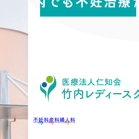
不妊科
産科
婦人科