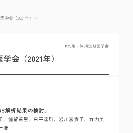
医学会（2021年）
九州・沖縄生殖医学会
学会（2021年）
NGS解析結果の検討」
子、德留茉里、田平達則、岩川富貴子、竹内美
一浩