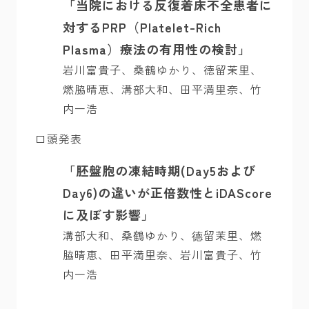
「当院における反復着床不全患者に
対するPRP（Platelet-Rich
Plasma）療法の有用性の検討」
岩川富貴子、桑鶴ゆかり、徳留茉里、
燃脇晴恵、溝部大和、田平満里奈、竹
内一浩
口頭発表
「胚盤胞の凍結時期(Day5および
Day6)の違いが正倍数性とiDAScore
に及ぼす影響」
溝部大和、桑鶴ゆかり、德留茉里、燃
脇晴恵、田平満里奈、岩川富貴子、竹
内一浩