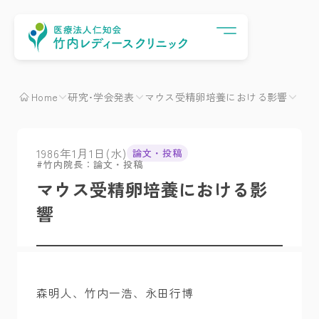
Menu
Home
研究･学会発表
マウス受精卵培養における影響
1986年1月1日(水)
論文・投稿
竹内院長：論文・投稿
マウス受精卵培養における影
響
森明人、竹内一浩、永田行博