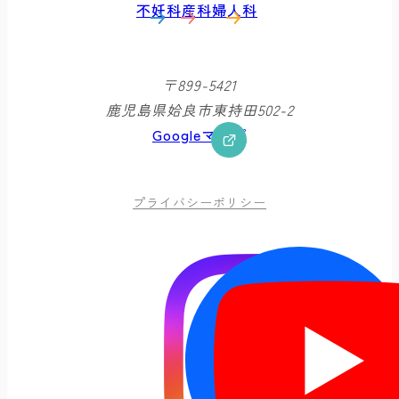
不妊科
産科
婦人科
〒899-5421
鹿児島県姶良市東持田502-2
Googleマップ
プライバシーポリシー