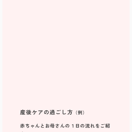
タオル
ナプキン
（必要な方）
筆記用具
認め印
母子手帳
保険証
診察券
※アフタービクスを受けられる場合は、室内用シュー
ズ、軽く運動できる服装（Tシャツ・伸縮性のあるス
パッツ、ジャージなど）
産後ケアの過ごし方
（例）
赤ちゃんとお母さんの１日の流れをご紹