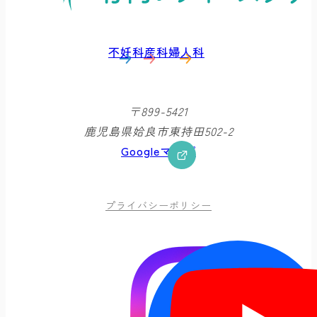
不妊科
産科
婦人科
〒899-5421
鹿児島県姶良市東持田502-2
Googleマップ
プライバシーポリシー